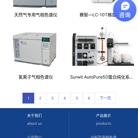
天然气专用气相色谱仪
赛智—LC-10T梯度介绍
氦离子气相色谱仪
Surwit AutoPure50蛋白纯化系统
1
2
3
4
5
6
下一页
关于我们
产品展示
about us
products
公司简介
分析型液相色谱